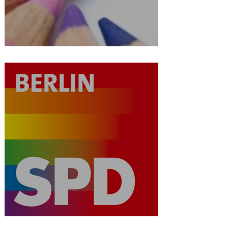
AK Buntstifte für frühe Bildung
SPDqueer