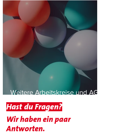
(ASF)
Weitere Arbeitskreise und AGs
im Kreis
Hast du Fragen?
Wir haben ein paar
Antworten.