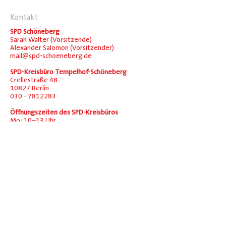
Kontakt
SPDqueer
SPD Schöneberg
Sarah Walter (Vorsitzende)
Alexander Salomon (Vorsitzender)
mail@spd-schoeneberg.de
AK Buntstifte für frühe
Bildung
SPD-Kreisbüro Tempelhof-Schöneberg
Crellestraße 48
10827 Berlin
030 - 7812283
Öffnungszeiten des SPD-Kreisbüros
Mo: 10–13 Uhr
Mi: 11–14 Uhr
Fr: 15–18 Uhr
sowie nach Vereinbarung.
Social
Facebook
Instagram