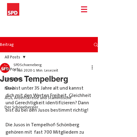
Beitrag
All Posts
SPDSchoeneberg
All Posts
7. Juli 2020
1 Min. Lesezeit
Jusos Tempelberg
Vorstand
Du bist unter 35 Jahre alt und kannst 
News
dich mit den Werten Freiheit, Gleichheit 
AGs, Arbeitskreise und Stammtische
und Gerechtigkeit identifizieren? Dann 
Der Schöneberger
bist du bei den Jusos bestimmt richtig!
Die Jusos in Tempelhof-Schönberg 
gehören mit  fast 700 Mitgliedern zu 