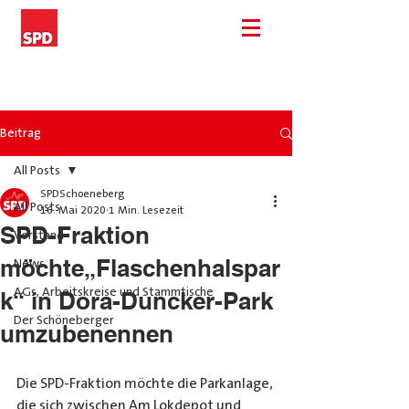
Beitrag
All Posts
SPDSchoeneberg
All Posts
16. Mai 2020
1 Min. Lesezeit
SPD-Fraktion
Vorstand
möchte„Flaschenhalspar
News
AGs, Arbeitskreise und Stammtische
k“ in Dora-Duncker-Park
Der Schöneberger
umzubenennen
Die SPD-Fraktion möchte die Parkanlage, 
die sich zwischen Am Lokdepot und 