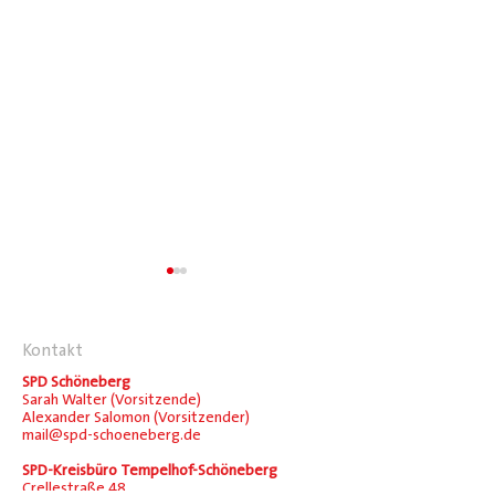
Kontakt
SPD Schöneberg
Sarah Walter (Vorsitzende)
Alexander Salomon (Vorsitzender)
mail@spd-schoeneberg.de
Alexander Salomon,
Corinna, stellv.
Vorsitzender
Vorsitzende
SPD-Kreisbüro Tempelhof-Schöneberg
Crellestraße 48