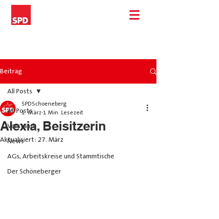
Beitrag
All Posts
SPDSchoeneberg
All Posts
1. März
1 Min. Lesezeit
Alexia, Beisitzerin
Vorstand
Aktualisiert:
27. März
News
AGs, Arbeitskreise und Stammtische
Der Schöneberger