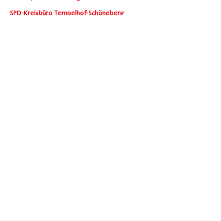
SPD-Kreisbüro Tempelhof-Schöneberg
Crellestraße 48
10827 Berlin
030 - 7812283
Öffnungszeiten des SPD-Kreisbüros
Mo: 10–13 Uhr
Mi: 11–14 Uhr
Fr: 15–18 Uhr
sowie nach Vereinbarung.
Social
Facebook
Instagram
Übersicht
Vorstand
Mitmachen!